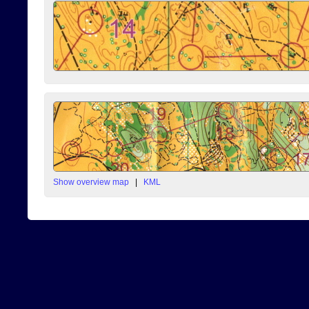
Show overview map
|
KML