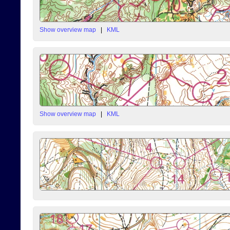
Show overview map
|
KML
Show overview map
|
KML