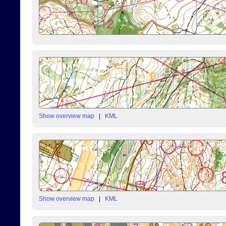
Show overview map
|
KML
Show overview map
|
KML