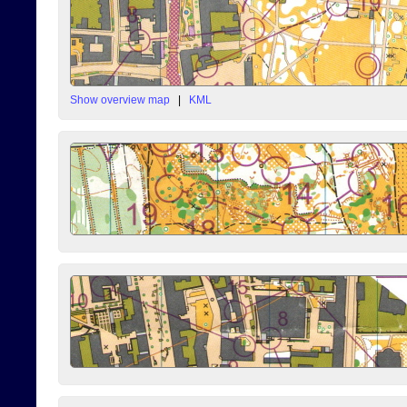
Show overview map
|
KML